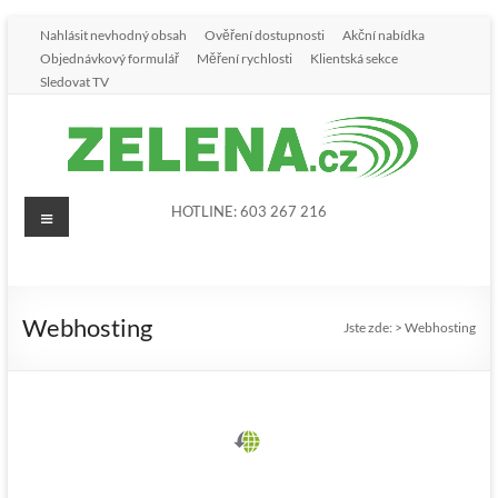
Nahlásit nevhodný obsah
Ověření dostupnosti
Akční nabídka
Objednávkový formulář
Měření rychlosti
Klientská sekce
Sledovat TV
HOTLINE: 603 267 216
Webhosting
Jste zde:
>
Webhosting