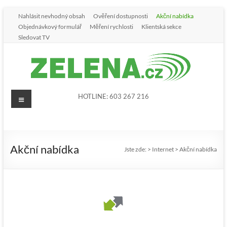
Nahlásit nevhodný obsah
Ověření dostupnosti
Akční nabídka
Objednávkový formulář
Měření rychlosti
Klientská sekce
Sledovat TV
HOTLINE: 603 267 216
Akční nabídka
Jste zde:
>
Internet
>
Akční nabídka