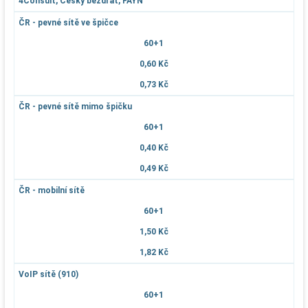
4Consult, Český bezdrát, FAYN
ČR - pevné sítě ve špičce
60+1
0,60 Kč
0,73 Kč
ČR - pevné sítě mimo špičku
60+1
0,40 Kč
0,49 Kč
ČR - mobilní sítě
60+1
1,50 Kč
1,82 Kč
VoIP sítě (910)
60+1