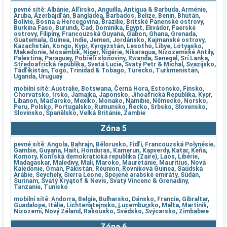
pevné sítě: Albánie, Alľírsko, Anguilla, Antigua & Barbuda, Arménie,
Aruba, Ázerbájdľán, Bangladéą, Barbados, Belize, Benin, Bhútán,
Bolívie, Bosna a Hercegovina, Brazílie, Britské Panenské ostrovy,
Burkina Faso, Burundi, Čad, Dominika, Egypt, Ekvádor, Faerské
ostrovy, Filipíny, Francouzská Guyana, Gabon, Ghana, Grenada,
Guatemala, Guinea, Indie, Jemen, Jordánsko, Kajmanské ostrovy,
Kazachstán, Kongo, Kypr, Kyrgyzstán, Lesotho, Libye, Lotyąsko,
Makedonie, Mosambik, Niger, Nigérie, Nikaragua, Nizozemské Antily,
Palestina, Paraguay, Pobřeľí slonoviny, Rwanda, Senegal, Srí Lanka,
Středoafrická republika, Svatá Lucie, Svatý Petr & Michal, Svazijsko,
Tádľikistán, Togo, Trinidad & Tobago, Turecko, Turkmenistán,
Uganda, Uruguay
mobilní sítě: Austrálie, Botswana, Černá Hora, Estonsko, Finsko,
Chorvatsko, Irsko, Jamajka, Japonsko, Jihoafrická Republika, Kypr,
Libanon, Maďarsko, Mexiko, Monako, Namibie, Německo, Norsko,
Peru, Polsko, Portugalsko, Rumunsko, Řecko, Srbsko, Slovensko,
Slovinsko, Španělsko, Velká Británie, Zambie
Zóna 5
pevné sítě: Angola, Bahrajn, Bělorusko, Fidľi, Francouzská Polynésie,
Gambie, Guyana, Haiti, Honduras, Kamerun, Kapverdy, Katar, Keňa,
Komory, Konľská demokratická republika (Zaire), Laos, Libérie,
Madagaskar, Maledivy, Mali, Maroko, Mauretánie, Mauritius, Nová
Kaledonie, Omán, Pákistán, Réunion, Rovníková Guinea, Saúdská
Arábie, Seychely, Sierra Leone, Spojené arabské emiráty, Súdán,
Surinam, Svatý Kryątof & Nevis, Svatý Vincenc & Grenadiny,
Tanzanie, Tunisko
mobilní sítě: Andorra, Belgie, Bulharsko, Dánsko, Francie, Gibraltar,
Guadalope, Itálie, Lichtenątejnsko, Lucembursko, Malta, Martinik,
Nizozemí, Nový Zéland, Rakousko, Švédsko, Švýcarsko, Zimbabwe
Zóna 6