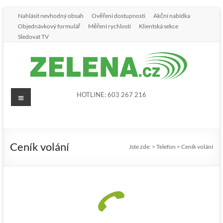
Nahlásit nevhodný obsah
Ověření dostupnosti
Akční nabídka
Objednávkový formulář
Měření rychlosti
Klientská sekce
Sledovat TV
HOTLINE: 603 267 216
Ceník volání
Jste zde:
>
Telefon
>
Ceník volání