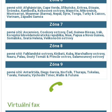
pevné sítě: Afghánistán, Cape Verde, Dľibutsko, Eritrea, Etiopie,
Grónsko, Kambodľa, Kokosové ostrovy, Mayotte, Mikronésie,
Montserrat, Myanmar (Barma), Nepál, Sýrie, Tonga, Turky & Caicos,
Vietnam, Západní Samoa
Zóna 7
pevné sítě: Ascension, Cookovy ostrovy, Čad, Guinea-Bissau, Irák,
Korejská lidovědemokratická republika, Niue, Papua a Nová Guinea,
Somálsko, Svatá Helena, Velikonoční ostrovy
Zóna 8
pevné sítě: Falklandské ostrovy, Kiribati, Kuba, Marshallovy ostrovy,
Nauru, Palau, Svatý Tomáš & Princův ostrov, Šalamounovy ostrovy
Zóna 9
pevné sítě: Antarktida, Diego Garcia, Norfolk, Thuraya, Tokelau,
Tuvalu, Vanuatu, Východní Timor, Wallis & Futuna
Virtuální fax