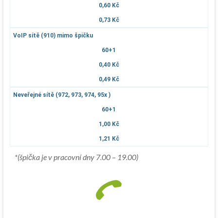
0,60 Kč
0,73 Kč
VoIP sítě (910) mimo špičku
60+1
0,40 Kč
0,49 Kč
Neveřejné sítě (972, 973, 974, 95x )
60+1
1,00 Kč
1,21 Kč
*(špička je v pracovní dny 7.00 – 19.00)