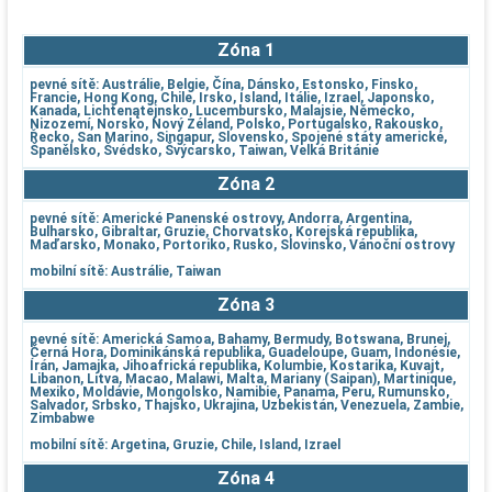
Zóna 1
pevné sítě: Austrálie, Belgie, Čína, Dánsko, Estonsko, Finsko,
Francie, Hong Kong, Chile, Irsko, Island, Itálie, Izrael, Japonsko,
Kanada, Lichtenątejnsko, Lucembursko, Malajsie, Německo,
Nizozemí, Norsko, Nový Zéland, Polsko, Portugalsko, Rakousko,
Řecko, San Marino, Singapur, Slovensko, Spojené státy americké,
Španělsko, Švédsko, Švýcarsko, Taiwan, Velká Británie
Zóna 2
pevné sítě: Americké Panenské ostrovy, Andorra, Argentina,
Bulharsko, Gibraltar, Gruzie, Chorvatsko, Korejská republika,
Maďarsko, Monako, Portoriko, Rusko, Slovinsko, Vánoční ostrovy
mobilní sítě: Austrálie, Taiwan
Zóna 3
pevné sítě: Americká Samoa, Bahamy, Bermudy, Botswana, Brunej,
Černá Hora, Dominikánská republika, Guadeloupe, Guam, Indonésie,
Írán, Jamajka, Jihoafrická republika, Kolumbie, Kostarika, Kuvajt,
Libanon, Litva, Macao, Malawi, Malta, Mariany (Saipan), Martinique,
Mexiko, Moldávie, Mongolsko, Namibie, Panama, Peru, Rumunsko,
Salvador, Srbsko, Thajsko, Ukrajina, Uzbekistán, Venezuela, Zambie,
Zimbabwe
mobilní sítě: Argetina, Gruzie, Chile, Island, Izrael
Zóna 4