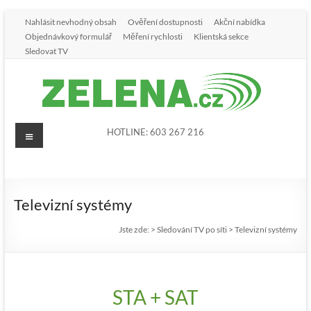
Nahlásit nevhodný obsah
Ověření dostupnosti
Akční nabídka
Objednávkový formulář
Měření rychlosti
Klientská sekce
Sledovat TV
HOTLINE: 603 267 216
Televizní systémy
Jste zde:
>
Sledování TV po síti
>
Televizní systémy
STA + SAT