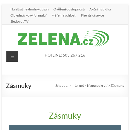
Nahlásit nevhodný obsah
Ověření dostupnosti
Akční nabídka
Objednávkový formulář
Měření rychlosti
Klientská sekce
Sledovat TV
HOTLINE: 603 267 216
Zásmuky
Jste zde:
>
Internet
>
Mapa pokrytí
>
Zásmuky
Zásmuky