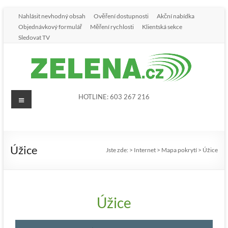
Nahlásit nevhodný obsah
Ověření dostupnosti
Akční nabídka
Objednávkový formulář
Měření rychlosti
Klientská sekce
Sledovat TV
HOTLINE: 603 267 216
Úžice
Jste zde:
>
Internet
>
Mapa pokrytí
>
Úžice
Úžice