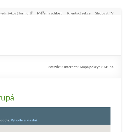
jednávkový formulář
Měření rychlosti
Klientská sekce
Sledovat TV
Jste zde:
>
Internet
>
Mapa pokrytí
>
Krupá
rupá