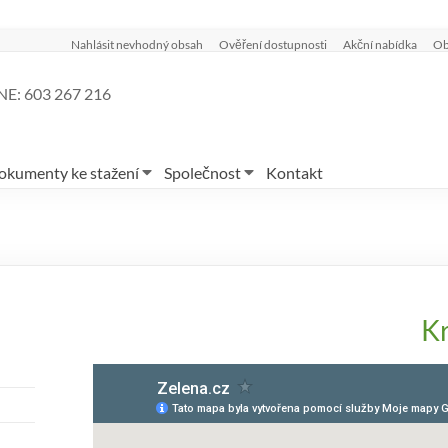
Nahlásit nevhodný obsah
Ověření dostupnosti
Akční nabídka
Ob
E: 603 267 216
okumenty ke stažení
Společnost
Kontakt
K