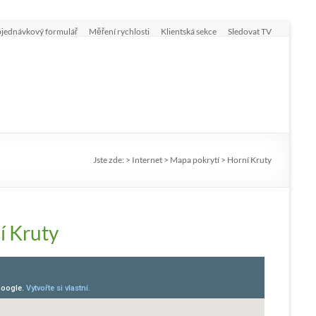
jednávkový formulář
Měření rychlosti
Klientská sekce
Sledovat TV
Jste zde:
>
Internet
>
Mapa pokrytí
>
Horní Kruty
í Kruty